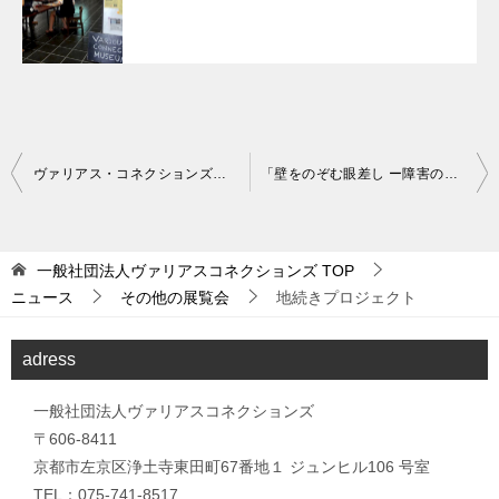
投
ヴァリアス・コネクションズ・ミュージアム
「壁をのぞむ眼差し ー障害の有無を超えた表現者たちによる写真展ー」の開催
稿
ナ
一般社団法人ヴァリアスコネクションズ
TOP
ビ
ニュース
その他の展覧会
地続きプロジェクト
ゲ
ー
adress
シ
一般社団法人ヴァリアスコネクションズ
ョ
〒606-8411
ン
京都市左京区浄土寺東田町67番地１ ジュンヒル106 号室
TEL：075-741-8517