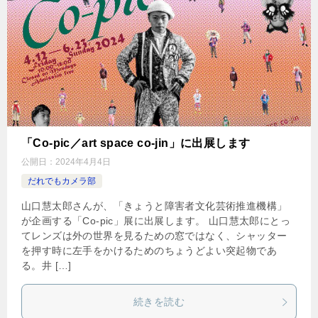
「Co-pic／art space co-jin」に出展します
公開日：
2024年4月4日
だれでもカメラ部
山口慧太郎さんが、「きょうと障害者文化芸術推進機構」
が企画する「Co-pic」展に出展します。 山口慧太郎にとっ
てレンズは外の世界を見るための窓ではなく、シャッター
を押す時に左手をかけるためのちょうどよい突起物であ
る。井 […]
続きを読む