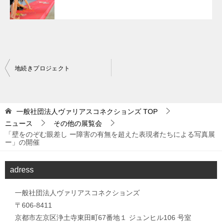
投
地続きプロジェクト
稿
ナ
一般社団法人ヴァリアスコネクションズ
TOP
ビ
ニュース
その他の展覧会
ゲ
「壁をのぞむ眼差し ー障害の有無を超えた表現者たちによる写真展
ー」の開催
ー
シ
adress
ョ
ン
一般社団法人ヴァリアスコネクションズ
〒606-8411
京都市左京区浄土寺東田町67番地１ ジュンヒル106 号室