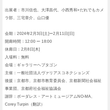
出展者：市川信也、大澤昌代、小西秀和+だれでもカメ
ラ部、三宅章介、山口優
会期：2024年2月3日[土]ー2月11日[日]
開廊時間：12:00 ー 18:00
休廊日：2月8日[木]
入場料：無料
会場：ギャラリーヘプタゴン
主催：一般社団法人ヴァリアスコネクションズ
後援：京都市、京都市教育委員会、京都新聞社会福祉
事業団、京都府社会福祉協議会
謝辞：ボーダレス・アートミュージアムNO-MA、
Corey Turpin（翻訳）