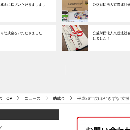
助成金に採択いただきましまし
公益財団法人京遊連社
より助成金をいただきました
公益財団法人京遊連社
しました！
ズ
TOP
ニュース
助成金
平成26年度山科”きずな”支
ズ