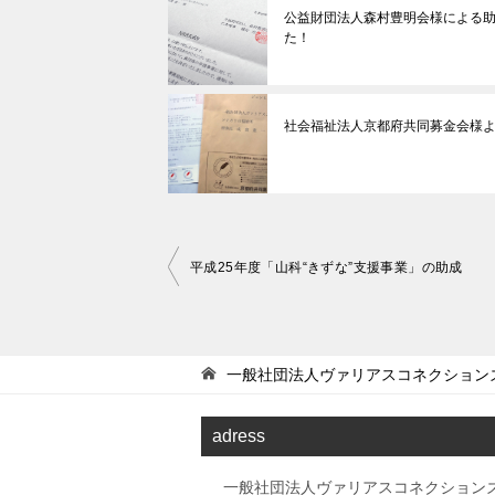
公益財団法人森村豊明会様による
た！
社会福祉法人京都府共同募金会様
投
平成25年度「山科“きずな”支援事業」の助成
稿
ナ
ビ
一般社団法人ヴァリアスコネクション
ゲ
adress
ー
シ
一般社団法人ヴァリアスコネクション