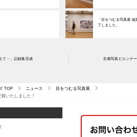
「目をつむる写真展 滋賀
了しました。
超えて－」記録集完成
京都写真ビエンナー
ズ
TOP
ニュース
目をつむる写真展
受賞いたしました！
ズ