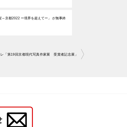
⇔京都2022 ー境界を超えてー」 が無事終
レ「第19回京都現代写真作家展 受賞者記念展」