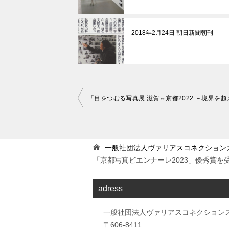
2018年2月24日 朝日新聞朝刊
投
「目をつむる写真展 滋賀⇔京都2022 －境界を
稿
ナ
ビ
一般社団法人ヴァリアスコネクション
ゲ
「京都写真ビエンナーレ2023」優秀賞を
ー
adress
シ
ョ
一般社団法人ヴァリアスコネクション
〒606-8411
ン