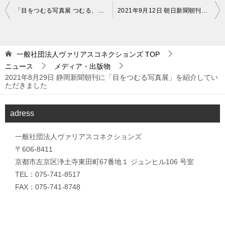
投
「目をつむる写真展 つむる、つながる、つたわる、おもひ。」開催のお知らせ
2021年9月12日 朝日新聞朝刊に「目をつむる写真展」を紹介していただきました
稿
ナ
一般社団法人ヴァリアスコネクションズ
TOP
ビ
ニュース
メディア・出版物
ゲ
2021年8月29日 静岡新聞朝刊に「目をつむる写真展」を紹介してい
ただきました
ー
シ
adress
ョ
ン
一般社団法人ヴァリアスコネクションズ
〒606-8411
京都市左京区浄土寺東田町67番地１ ジュンヒル106 号室
TEL：075-741-8517
FAX：075-741-8748