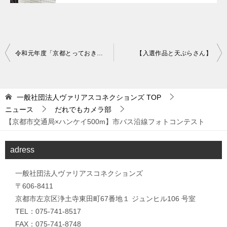
投
令和元年度「京都とっておきの芸術祭」
【入選作品と天ぷらさん】
稿
ナ
一般社団法人ヴァリアスコネクションズ
TOP
ビ
ニュース
だれでもカメラ部
ゲ
【京都市交通局×ハンケイ500m】市バス沿線フォトコンテスト
ー
シ
adress
ョ
一般社団法人ヴァリアスコネクションズ
ン
〒606-8411
京都市左京区浄土寺東田町67番地１ ジュンヒル106 号室
TEL：075-741-8517
FAX：075-741-8748