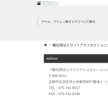
投
アール・ブリュッ都ギャラリーにて展示
稿
ナ
ビ
一般社団法人ヴァリアスコネクション
ゲ
adress
ー
シ
一般社団法人ヴァリアスコネクション
ョ
〒606-8411
ン
京都市左京区浄土寺東田町67番地１ ジュ
TEL：075-741-8517
FAX：075-741-8748