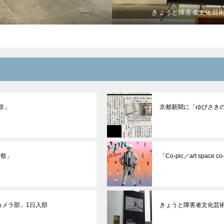
きょうと障害者文化芸
祭」
京都新聞に「ゆびさき
術祭」
「Co-pic／art space
もカメラ部」1日入部
きょうと障害者文化芸